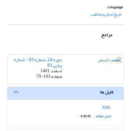
موضوعات
تاریخ ادیان و مذاهب
مراجع
دوره 24، شماره 83 - شماره
پیاپی 83
اسفند 1401
صفحه
79-103
فایل ها
XML
اصل مقاله
6.88 M