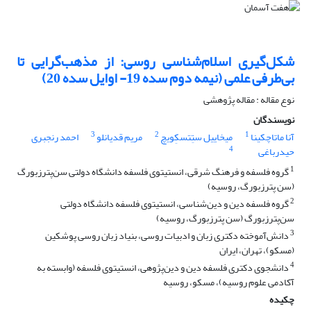
شکل‌گیری اسلام‌شناسی روسی: از مذهب‌گرایی تا
بی‌طرفی علمی (نیمه دوم سده 19- اوایل سده 20)
نوع مقاله : مقاله پژوهشی
نویسندگان
3
2
1
آنا ماتاچکینا
میخاییل ستِتسکِویچ
مریم قدیانلو
احمد رنجبری
4
حیدرباغی
1
گروه فلسفه و فرهنگ شرقی، انستیتوی فلسفه دانشگاه دولتی سن‌پترزبورگ
(سن ‌پترزبورگ، روسیه)
2
گروه فلسفه دین و دین‌شناسی، انستیتوی فلسفه دانشگاه دولتی
سن‌پترزبورگ (سن‌ پترزبورگ، روسیه)
3
دانش‌آموخته دکتری زبان و ادبیات روسی، بنیاد زبان روسی پوشکین
(مسکو)، تهران، ایران
4
دانشجوی دکتری فلسفه دین و دین‌پژوهی، انستیتوی فلسفه (وابسته به
آکادمی علوم روسیه)، مسکو، روسیه
چکیده