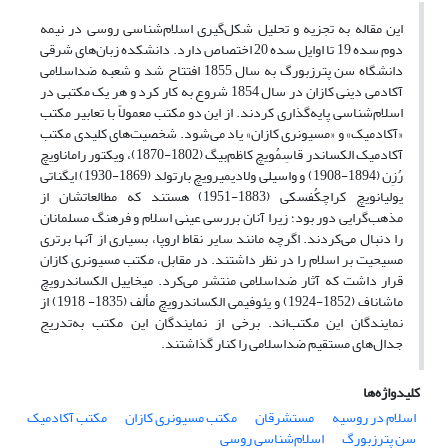
این مقاله به تجزیه و تحلیل شکل‌گیری اسلام‌شناسی روسی در نیمه
دوم سده 19 تا اوایل سده 20 اختصاص دارد. دانشکده زبان‌های شرقی
دانشگاه سن پترزبورگ به سال 1855 افتتاح شد و شعبه ضداسلامی
آکادمی دینی کازان در سال 1854 شروع به کار کرد و هر یک مکتبی در
اسلام‌شناسی پایه‌گذاری کردند. از این دو مکتب معمولاً با تعابیر مکتب
«آکادمیک» و «مسیونری کازان» یاد می‌شود. شخصیت‌های کلیدی مکتب
آکادمیک الکساندر قاسِمُویچ کاظم‌بیگ (1802-1870)، ویکتور راماناویچ
رُزِن (1894-1908) و واسیلی ولادیمیرویچ بارتولد (1869-1930) ایگناتی
یولیانویچ کراچکُفسکی (1883-1951) هستند که مطالعاتشان از
مذهب‌گرایی دور بود؛ زیرا آنان بررسی عینی اسلام و فرهنگ مسلمانان
را دنبال می‌کردند. اگرچه مانند سایر نقاط اروپا، بسیاری از آنها برتری
مسیحیت بر اسلام را در نظر داشتند. در مقابل، مکتب مسیونری کازان
قرار داشت که آثار ضداسلامی منتشر می‌کرد. میخاییل الکساندرویچ
ماشاناف (1852-1924) و یئوفیمی الکساندرویچ مألف (1835- 1918) از
نمایندگان این مکتب‌اند. برخی از نمایندگان این مکتب به‌تدریج
جدال‌های مستقیم ضداسلامی را کنار گذاشتند.
کلیدواژه‌ها
اسلام در روسیه
مستشرقان
مکتب مسیونری کازان
مکتب آکادمیک
سن پترزبورگ
اسلام‌شناسی روسی